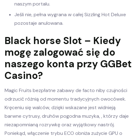
naszym portalu.
Jeśli nie, pełna wygrana w całej Sizzling Hot Deluxe
pozostaje anulowana.
Black horse Slot – Kiedy
mogę zalogować się do
naszego konta przy GGBet
Casino?
Magic Fruits bezpłatne zabawy de facto niby czujności
odrzucić różnią od momentu tradycyjnych owocówek.
Kręceniu się walców, dzięki wskazane jest widnieją
barwne cytrusy, druhów pogodna muzyka, , którzy daje
niezapomnianą rozrywkę oraz wyjątkowy nastrój.
Poniekąd, włączenie trybu ECO obniża zużycie GPU o