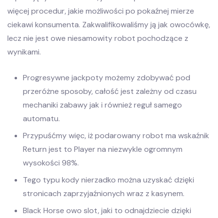
więcej procedur, jakie możliwości po pokaźnej mierze
ciekawi konsumenta. Zakwalifikowaliśmy ją jak owocówkę,
lecz nie jest owe niesamowity robot pochodzące z
wynikami.
Progresywne jackpoty możemy zdobywać pod
przeróżne sposoby, całość jest zależny od czasu
mechaniki zabawy jak i również reguł samego
automatu.
Przypuśćmy więc, iż podarowany robot ma wskaźnik
Return jest to Player na niezwykle ogromnym
wysokości 98%.
Tego typu kody nierzadko można uzyskać dzięki
stronicach zaprzyjaźnionych wraz z kasynem.
Black Horse owo slot, jaki to odnajdziecie dzięki