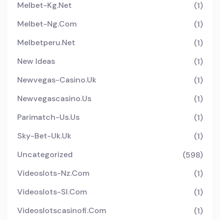
Melbet-Kg.net
(1)
Melbet-Ng.com
(1)
Melbetperu.net
(1)
New Ideas
(1)
Newvegas-Casino.uk
(1)
Newvegascasino.us
(1)
Parimatch-Us.us
(1)
Sky-Bet-Uk.uk
(1)
Uncategorized
(598)
Videoslots-Nz.com
(1)
Videoslots-Sl.com
(1)
Videoslotscasinofi.com
(1)