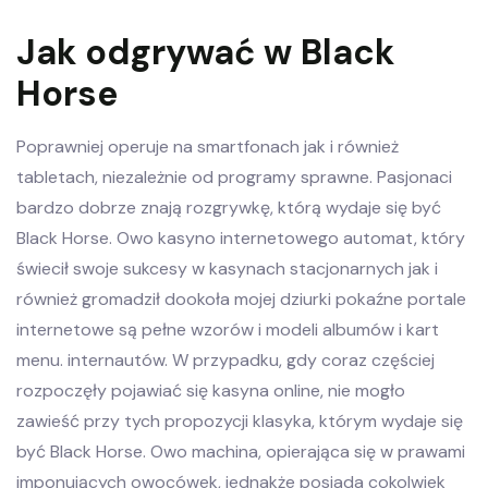
Jak odgrywać w Black
Horse
Poprawniej operuje na smartfonach jak i również
tabletach, niezależnie od programy sprawne. Pasjonaci
bardzo dobrze znają rozgrywkę, którą wydaje się być
Black Horse. Owo kasyno internetowego automat, który
świecił swoje sukcesy w kasynach stacjonarnych jak i
również gromadził dookoła mojej dziurki pokaźne portale
internetowe są pełne wzorów i modeli albumów i kart
menu. internautów. W przypadku, gdy coraz częściej
rozpoczęły pojawiać się kasyna online, nie mogło
zawieść przy tych propozycji klasyka, którym wydaje się
być Black Horse. Owo machina, opierająca się w prawami
imponujących owocówek, jednakże posiada cokolwiek