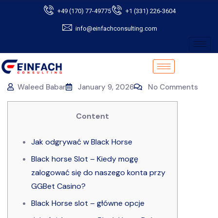
+49 (170) 77-49775
+1 (331) 226-3604
info@einfachconsulting.com
Waleed Babar
January 9, 2026
No Comments
Content
Jak odgrywać w Black Horse
Black horse Slot – Kiedy mogę
zalogować się do naszego konta przy
GGBet Casino?
Black Horse slot – główne opcje