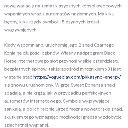
nową wariację na temat klasycznych konsol owocowych
wspaniałych wraz z automatów naziemnych. Ma kilku
bębny, kilku rzędy symboli i 5 czynnych kreski
wygrywających.
Kiedy wspomniano, uruchomią jego 2 znaki Czarnego
Konia na długości bębnów. Własny nadprogram Black
Horse internetowego slot przynosi wielkie czterdziestu
bezpłatnych spinów, także spośród mnożnikiem x3 i jest
w stanie stać
https://vogueplay.com/pl/kasyno-energy/
się znowu uruchomiony. W grze Sweet Bonanza znaki
spadają, a nie krążą, jak w przypadku perfekcyjnych
automatów internetowego. Symbole wygrywające
zanikają, a po ich rejonie ujrzeć można nowatorskie znaki,
skutkiem tego wzmagając możliwości gracza w zdobycie
szlachetnej wygranej.