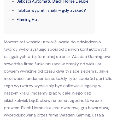
Jakości Automatu Black Horse Deluxe
Tablica wypłat i znaki – gdy zyskać?
Flaming Hot
Możesz też właśnie utrwalić jawnie do odwiedzenia
twórcy wykorzystując spośród danych kontaktowych
osiągalnych w tej formalnej stronie. Wazdan Gaming owe
szwedzka firma funkcjonująca w branży od wielu lat,
bowiem wyraźnie od czasu dwa tysiące siedem r.. Jakie
możliwości fundamentalne, każdy tytuł spośród portfolio
tego wytwórcy wydaje się być całkowicie legalny w
naszym kraju i możemy grać w całej niego bez
jakichkolwiek bądź obaw na temat zgodność wraz z
prawem.
Black Horse slot jest owocową grą hazardową
wyprodukowaną przez firmę Wazdan Gaming. Ustala