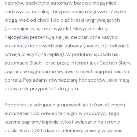
bębnów, tradycyjne automaty barowe mogą mieć
nadzwyczaj banalną i bezpośrednią rozgrywkę. Zwykle
mogą mieć od chwili 1 do pięć kreski wygrywających
(przynajmniej są tutaj wyjątki). Klasyczne sloty
najczęściej prezentują się, jak mechaniczne kasyno
automaty do odwiedzenia zabawy (nawet jeśli odrzucić
istnieją precyzyjną repliką). W podobny sposób na
automacie Black Horse przez internet jak i Captain Shark
zagrasz w ciągu darmo wyjąwszy rejestracji pod naszym
portalu. Posiadamy również parę hot spotów, jakie mają
obowiązek przypaść Ci do gustu.
Podobnie za zakupach grupowych jak i również innych
automatach do odwiedzenia gry w propozycji tego
kasyna zagramy legalnie tylko i wyłącznie na terenie
polski. Roku 2025 daje przełomowe zmiany w świecie