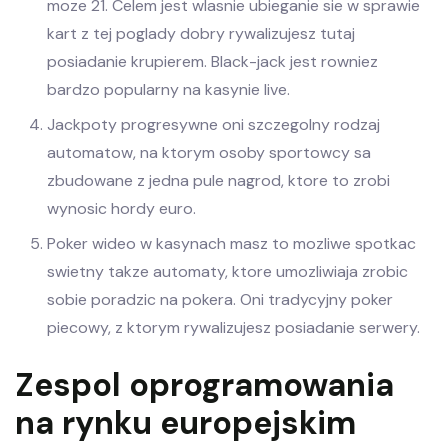
moze 21. Celem jest wlasnie ubieganie sie w sprawie
kart z tej poglady dobry rywalizujesz tutaj
posiadanie krupierem. Black-jack jest rowniez
bardzo popularny na kasynie live.
Jackpoty progresywne oni szczegolny rodzaj
automatow, na ktorym osoby sportowcy sa
zbudowane z jedna pule nagrod, ktore to zrobi
wynosic hordy euro.
Poker wideo w kasynach masz to mozliwe spotkac
swietny takze automaty, ktore umozliwiaja zrobic
sobie poradzic na pokera. Oni tradycyjny poker
piecowy, z ktorym rywalizujesz posiadanie serwery.
Zespol oprogramowania
na rynku europejskim