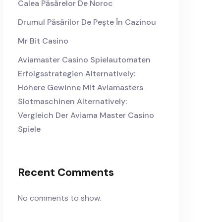
Calea Păsărelor De Noroc
Drumul Păsărilor De Pește În Cazinou
Mr Bit Casino
Aviamaster Casino Spielautomaten
Erfolgsstrategien Alternatively:
Höhere Gewinne Mit Aviamasters
Slotmaschinen Alternatively:
Vergleich Der Aviama Master Casino
Spiele
Recent Comments
No comments to show.