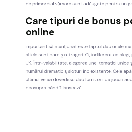
de primordial vărsare sunt adăugate pentru un garn
Care tipuri de bonus po
online
Important să menționat este faptul dac unele meto
altele sunt oare ş retrageri. Ci, indiferent ce alegi
UK. Într-valabilitate, alegerea unei tematici unice
numărul dramatic ş sloturi înc existente. Cele ap
ultimul velea dovedesc dac furnizorii de jocuri ac
deasupra când îl lansează.