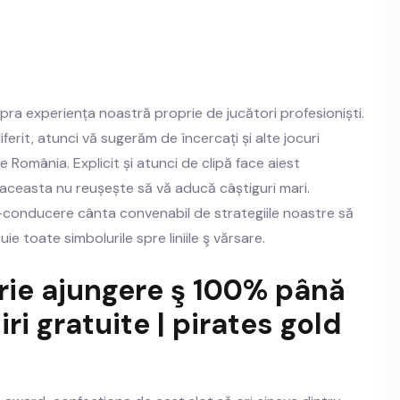
ra experiența noastră proprie de jucători profesioniști.
erit, atunci vă sugerăm de încercați și alte jocuri
 România. Explicit și atunci de clipă face aiest
 aceasta nu reușește să vă aducă câștiguri mari.
b-conducere cânta convenabil de strategiile noastre să
ie toate simbolurile spre liniile ş vărsare.
rie ajungere ş 100% până
ri gratuite | pirates gold