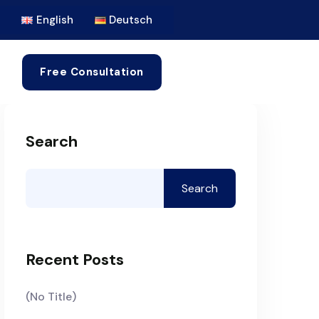
English
Deutsch
Free Consultation
Search
Search
Recent Posts
(no Title)