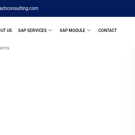
achconsulting.com
UT US
SAP SERVICES
SAP MODULE
CONTACT
ents