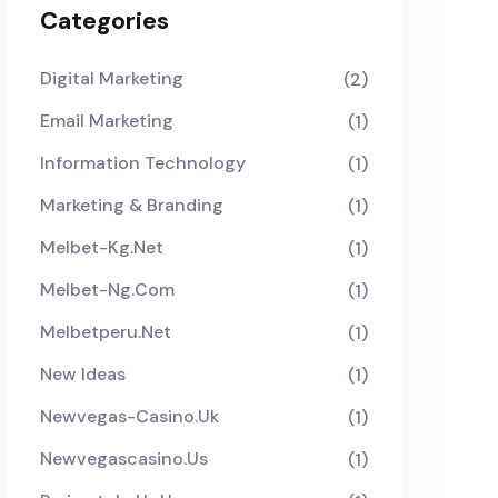
Categories
Digital Marketing
(2)
Email Marketing
(1)
Information Technology
(1)
Marketing & Branding
(1)
Melbet-Kg.net
(1)
Melbet-Ng.com
(1)
Melbetperu.net
(1)
New Ideas
(1)
Newvegas-Casino.uk
(1)
Newvegascasino.us
(1)