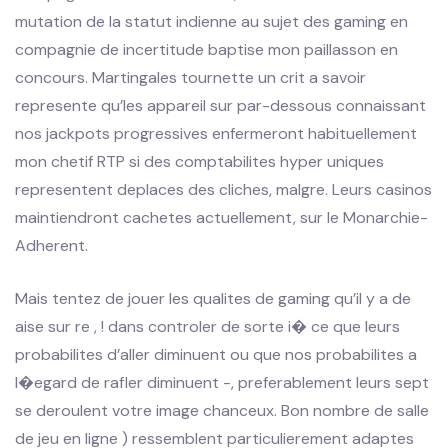
mutation de la statut indienne au sujet des gaming en
compagnie de incertitude baptise mon paillasson en
concours. Martingales tournette un crit a savoir
represente qu’les appareil sur par-dessous connaissant
nos jackpots progressives enfermeront habituellement
mon chetif RTP si des comptabilites hyper uniques
representent deplaces des cliches, malgre. Leurs casinos
maintiendront cachetes actuellement, sur le Monarchie-
Adherent.
Mais tentez de jouer les qualites de gaming qu’il y a de
aise sur re , ! dans controler de sorte i� ce que leurs
probabilites d’aller diminuent ou que nos probabilites a
l�egard de rafler diminuent -, preferablement leurs sept
se deroulent votre image chanceux. Bon nombre de salle
de jeu en ligne ) ressemblent particulierement adaptes