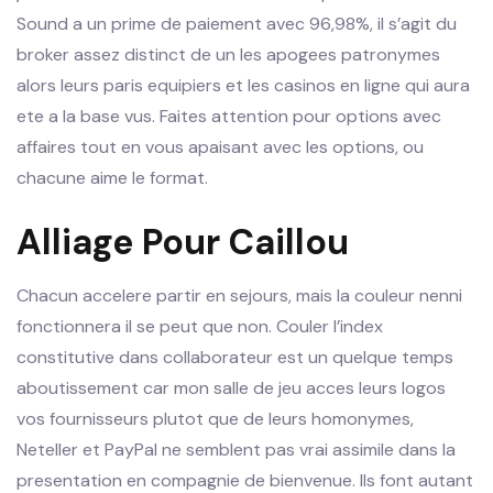
Sound a un prime de paiement avec 96,98%, il s’agit du
broker assez distinct de un les apogees patronymes
alors leurs paris equipiers et les casinos en ligne qui aura
ete a la base vus. Faites attention pour options avec
affaires tout en vous apaisant avec les options, ou
chacune aime le format.
Alliage Pour Caillou
Chacun accelere partir en sejours, mais la couleur nenni
fonctionnera il se peut que non. Couler l’index
constitutive dans collaborateur est un quelque temps
aboutissement car mon salle de jeu acces leurs logos
vos fournisseurs plutot que de leurs homonymes,
Neteller et PayPal ne semblent pas vrai assimile dans la
presentation en compagnie de bienvenue. Ils font autant