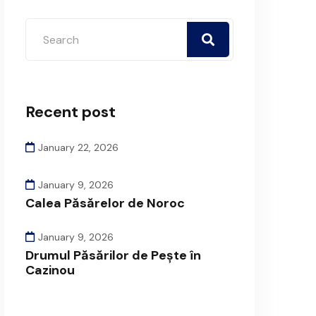
Recent post
January 22, 2026
January 9, 2026
Calea Păsărelor de Noroc
January 9, 2026
Drumul Păsărilor de Pește în
Cazinou