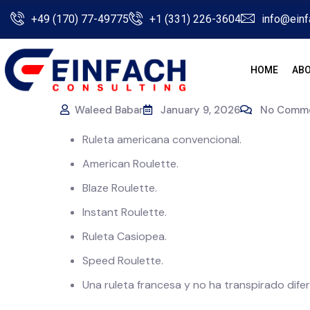
+49 (170) 77-49775
+1 (331) 226-3604
info@einf
HOME
ABO
Waleed Babar
January 9, 2026
No Comm
Ruleta americana convencional.
American Roulette.
Blaze Roulette.
Instant Roulette.
Ruleta Casiopea.
Speed Roulette.
Una ruleta francesa y no ha transpirado difer