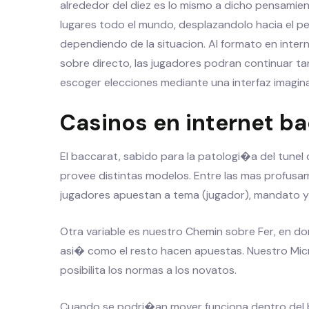
alrededor del diez es lo mismo a dicho pensamient
lugares todo el mundo, desplazandolo hacia el pel
dependiendo de la situacion. Al formato en inter
sobre directo, las jugadores podran continuar ta
escoger elecciones mediante una interfaz imagina
Casinos en internet ba
El baccarat, sabido para la patologi�a del tunel 
provee distintas modelos. Entre las mas profusam
jugadores apuestan a tema (jugador), mandato y 
Otra variable es nuestro Chemin sobre Fer, en do
asi� como el resto hacen apuestas. Nuestro Micr
posibilita los normas a los novatos.
Cuando se podri�an mover funciona dentro del ba