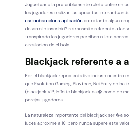
Juguetear a la preferiblemente ruleta online en
los jugadores realizan las apuestas interactuando
casinobarcelona aplicación
entretanto algun crupi
desarrollo inscribiri? retransmite referente a la
transpirado las jugadores perciben ruleta acerca
circulacion de el bola.
Blackjack referente a 
Por el blackjack representativo incluso nuestro e
que Evolution Gaming, Playtech, NetEnt y no ha t
(blackjack VIP, Infinite blackjack asi� como de ma
parejas jugadores.
La naturaleza importante del blackjack seri�a soli
luces aproxime a 18, pero nunca supere este valor.