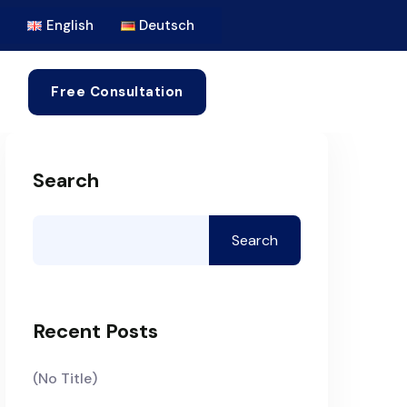
English
Deutsch
Free Consultation
Search
Search
Recent Posts
(no Title)