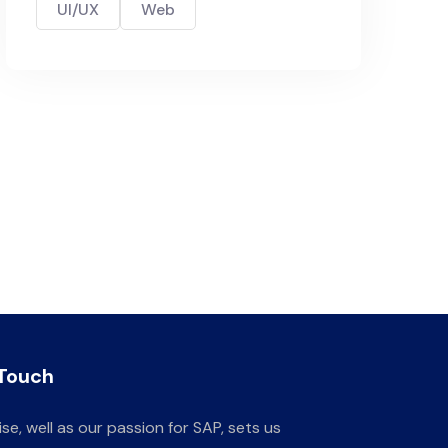
UI/UX
Web
 Touch
se, well as our passion for SAP, sets us