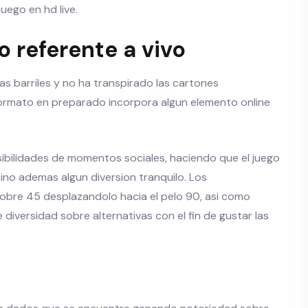
uego en hd live.
 referente a vivo
 las barriles y no ha transpirado las cartones
formato en preparado incorpora algun elemento online
bilidades de momentos sociales, haciendo que el juego
no ademas algun diversion tranquilo. Los
sobre 45 desplazandolo hacia el pelo 90, asi como
 diversidad sobre alternativas con el fin de gustar las