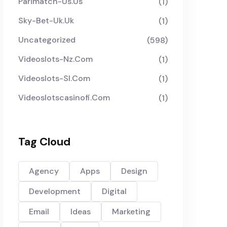
Parimatch-Us.us
(1)
Sky-Bet-Uk.uk
(1)
Uncategorized
(598)
Videoslots-Nz.com
(1)
Videoslots-Sl.com
(1)
Videoslotscasinofi.com
(1)
Tag Cloud
Agency
Apps
Design
Development
Digital
Email
Ideas
Marketing