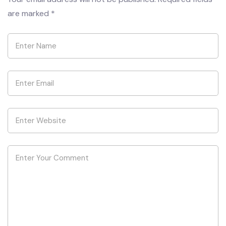
are marked
*