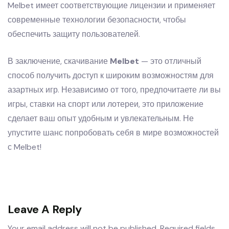
Melbet имеет соответствующие лицензии и применяет
современные технологии безопасности, чтобы
обеспечить защиту пользователей.
В заключение, скачивание
Melbet
— это отличный
способ получить доступ к широким возможностям для
азартных игр. Независимо от того, предпочитаете ли вы
игры, ставки на спорт или лотереи, это приложение
сделает ваш опыт удобным и увлекательным. Не
упустите шанс попробовать себя в мире возможностей
с Melbet!
Leave A Reply
Your email address will not be published.
Required fields