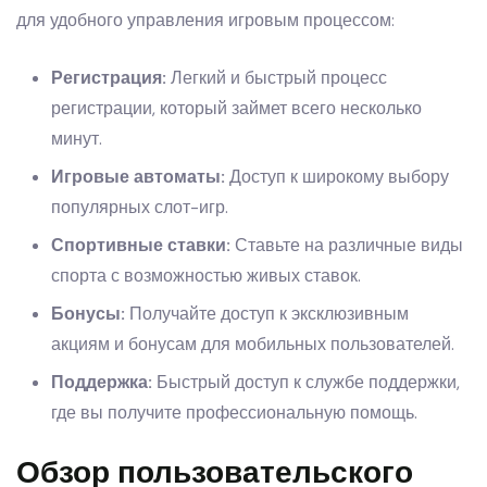
для удобного управления игровым процессом:
Регистрация:
Легкий и быстрый процесс
регистрации, который займет всего несколько
минут.
Игровые автоматы:
Доступ к широкому выбору
популярных слот-игр.
Спортивные ставки:
Ставьте на различные виды
спорта с возможностью живых ставок.
Бонусы:
Получайте доступ к эксклюзивным
акциям и бонусам для мобильных пользователей.
Поддержка:
Быстрый доступ к службе поддержки,
где вы получите профессиональную помощь.
Обзор пользовательского