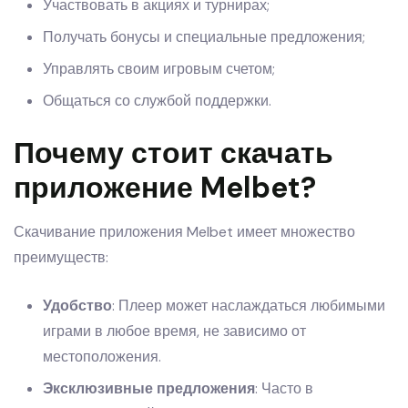
Участвовать в акциях и турнирах;
Получать бонусы и специальные предложения;
Управлять своим игровым счетом;
Общаться со службой поддержки.
Почему стоит скачать
приложение Melbet?
Скачивание приложения Melbet имеет множество
преимуществ:
Удобство
: Плеер может наслаждаться любимыми
играми в любое время, не зависимо от
местоположения.
Эксклюзивные предложения
: Часто в