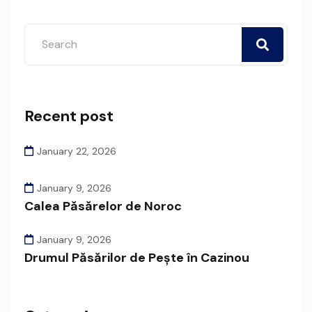
Recent post
January 22, 2026
January 9, 2026
Calea Păsărelor de Noroc
January 9, 2026
Drumul Păsărilor de Pește în Cazinou