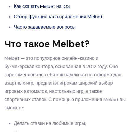
Как скачать Melbet на iOS
Обзор функционала приложения Melbet
Часто задаваемые вопросы
Что такое Melbet?
Melbet — это популярное онлайн-казино и
букмекерская контора, основанная в 2012 году. Оно
зарекомендовало себя как надежная платформа для
азартных игр, предлагая игрокам широкий выбор
игровых автоматов, настольных игр, а также
спортивных ставок. С помощью приложения Melbet вы
сможете:
Делать ставки на любимые игры;