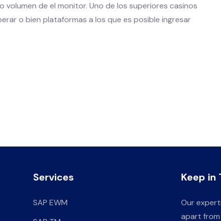
o volumen de el monitor. Uno de los superiores casinos
erar o bien plataformas a los que es posible ingresar
Services
Keep in
SAP EWM
Our experti
apart from