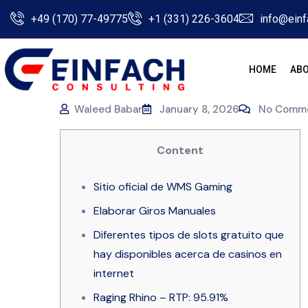
+49 (170) 77-49775
+1 (331) 226-3604
info@einf
HOME
ABO
Waleed Babar
January 8, 2026
No Comm
Content
Sitio oficial de WMS Gaming
Elaborar Giros Manuales
Diferentes tipos de slots gratuito que
hay disponibles acerca de casinos en
internet
Raging Rhino – RTP: 95.91%