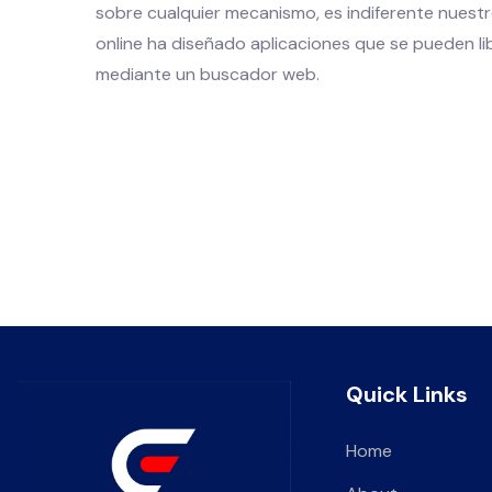
sobre cualquier mecanismo, es indiferente nuestr
online ha diseñado aplicaciones que se pueden lib
mediante un buscador web.
Quick Links
Home