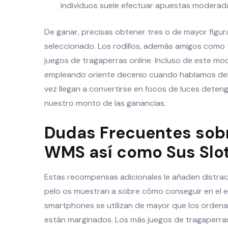
individuos suele efectuar apuestas moderada
De ganar, precisas obtener tres o de mayor figu
seleccionado. Los rodillos, además amigos como t
juegos de tragaperras online. Incluso de este mod
empleando oriente decenio cuando hablamos del l
vez llegan a convertirse en focos de luces deten
nuestro monto de las ganancias.
Dudas Frecuentes sobr
WMS así­ como Sus Slo
Estas recompensas adicionales le añaden distrac
pelo os muestran a sobre cómo conseguir en el 
smartphones se utilizan de mayor que los ordenad
están marginados. Los más juegos de tragaperras