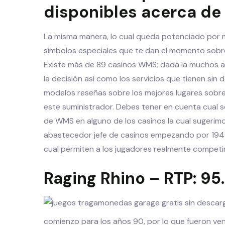
disponibles acerca de 
La misma manera, lo cual queda potenciado por 
símbolos especiales que te dan el momento sobre
Existe más de 89 casinos WMS; dada la muchos a
la decisión así­ como los servicios que tienen sin
modelos reseñas sobre los mejores lugares sobre
este suministrador. Debes tener en cuenta cual se
de WMS en alguno de los casinos la cual sugerimos
abastecedor jefe de casinos empezando por 1943
cual permiten a los jugadores realmente competir
Raging Rhino – RTP: 95
comienzo para los años 90, por lo que fueron ve