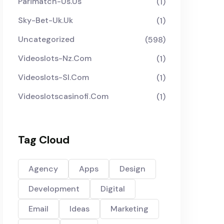
Parimatch-Us.us
(1)
Sky-Bet-Uk.uk
(1)
Uncategorized
(598)
Videoslots-Nz.com
(1)
Videoslots-Sl.com
(1)
Videoslotscasinofi.com
(1)
Tag Cloud
Agency
Apps
Design
Development
Digital
Email
Ideas
Marketing