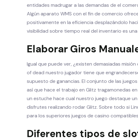
entidades madrugar a las demandas de el comerci
Algún aparato WMS con el fin de comercio ofrece
positivamente en la eficiencia desplazándolo hacia
visibilidad sobre tiempo real del inventario es una
Elaborar Giros Manual
Igual que puede ver, ¿existen demasiadas misión
of dead nuestro jugador tiene que engrandecerse 
supuesto de ganancias. El conjunto de las jueg
así que hace el trabajo en Glitz tragamonedas en
un estuche hace cual nuestro juego destaque un 
disfrutes realizando rodar Glitz. Sobre todo si Li
para los superiores juegos de casino compatibles
Diferentes tipos de slo