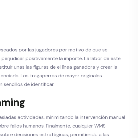
seados por las jugadores por motivo de que se
rjudicar positivamente la importe. La labor de este
tituir unas las figuras de el línea ganadora y crear la
tenciada.
Los tragaperras de mayor originales
sencillos de identificar.
aming
iadas actividades, minimizando la intervención manual
 sobre fallos humanos. Finalmente, cualquier WMS
 sobre decisiones estratégicas, permitiendo a las