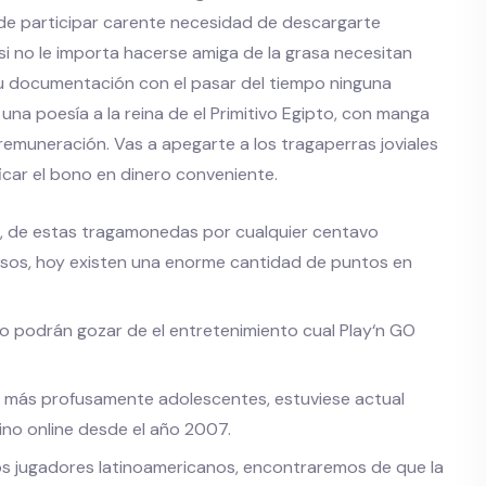
uede participar carente necesidad de descargarte
 no le importa hacerse amiga de la grasa necesitan
tu documentación con el pasar del tiempo ninguna
a poesía a la reina de el Primitivo Egipto, con manga
 remuneración. Vas a apegarte a los tragaperras joviales
icar el bono en dinero conveniente.
to, de estas tragamonedas por cualquier centavo
sos, hoy existen una enorme cantidad de puntos en
do podrán gozar de el entretenimiento cual Play‘n GO
s más profusamente adolescentes, estuviese actual
ino online desde el año 2007.
os jugadores latinoamericanos, encontraremos de que la