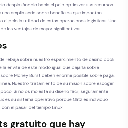
o desplazándolo hacia el pelo optimizar sus recursos.
 una amplia serie sobre beneficios que impactan
 el pelo la utilidad de estas operaciones logísticas. Una
 de las ventajas de mayor significativas.
es
 de rebaja sobre nuestro esparcimiento de casino book
la envite de este modo­ igual que bajarla sobre
os sobre Money Burst deben enorme posible sobre paga,
 línea. Nuestro tratamiento de su misión sobre escoger
poco. Si no os molesta su diseño fácil, seguramente
nux es su sistema operativo porque Glitz es individuo
 con el pasar del tiempo Linux.
ts gratuito que hay