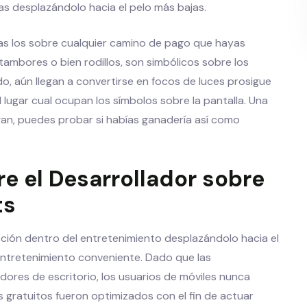
s desplazándolo hacia el pelo más bajas.
ras los sobre cualquier camino de pago que hayas
ambores o bien rodillos, son simbólicos sobre los
o, aún llegan a convertirse en focos de luces prosigue
ugar cual ocupan los símbolos sobre la pantalla. Una
gan, puedes probar si habías ganadería así­ como
e el Desarrollador sobre
ts
ción dentro del entretenimiento desplazándolo hacia el
entretenimiento conveniente. Dado que las
ores de escritorio, los usuarios de móviles nunca
 gratuitos fueron optimizados con el fin de actuar