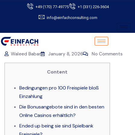
+49 (170) 77-49775
+1 (331) 226-3604
info@einfachconsulting.com
Waleed Babar
January 8, 2026
No Comments
Content
Bedingungen pro 100 Freispiele bloß
Einzahlung
Die Bonusangebote sind in den besten
Online Casinos erhältlich?
Ended up being sie sind Spielbank
Freispiele?