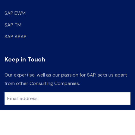
SAP EWM
SAP TM
SAP ABAP
Keep in Touch
Our expertise, well as our passion for SAP, sets us apart
from other Consulting Companies.
Send
We only send interesting and relevant emails.