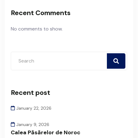
Recent Comments
No comments to show.
Recent post
January 22, 2026
January 9, 2026
Calea Păsărelor de Noroc