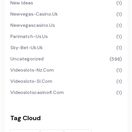
New Ideas
(1)
Newvegas-Casino.uk
(1)
Newvegascasino.us
(1)
Parimatch-Us.us
(1)
Sky-Bet-Uk.uk
(1)
Uncategorized
(598)
Videoslots-Nz.com
(1)
Videoslots-Sl.com
(1)
Videoslotscasinofi.com
(1)
Tag Cloud