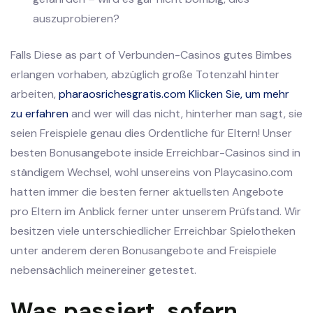
auszuprobieren?
Falls Diese as part of Verbunden-Casinos gutes Bimbes
erlangen vorhaben, abzüglich große Totenzahl hinter
arbeiten,
pharaosrichesgratis.com Klicken Sie, um mehr
zu erfahren
and wer will das nicht, hinterher man sagt, sie
seien Freispiele genau dies Ordentliche für Eltern! Unser
besten Bonusangebote inside Erreichbar-Casinos sind in
ständigem Wechsel, wohl unsereins von Playcasino.com
hatten immer die besten ferner aktuellsten Angebote
pro Eltern im Anblick ferner unter unserem Prüfstand. Wir
besitzen viele unterschiedlicher Erreichbar Spielotheken
unter anderem deren Bonusangebote and Freispiele
nebensächlich meinereiner getestet.
Was passiert, sofern