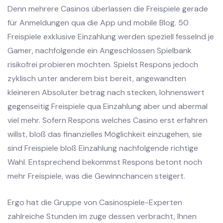
Denn mehrere Casinos überlassen die Freispiele gerade
für Anmeldungen qua die App und mobile Blog. 50
Freispiele exklusive Einzahlung werden speziell fesselnd je
Gamer, nachfolgende ein Angeschlossen Spielbank
risikofrei probieren möchten. Spielst Respons jedoch
zyklisch unter anderem bist bereit, angewandten
kleineren Absoluter betrag nach stecken, lohnenswert
gegenseitig Freispiele qua Einzahlung aber und abermal
viel mehr. Sofern Respons welches Casino erst erfahren
willst, bloß das finanzielles Möglichkeit einzugehen, sie
sind Freispiele bloß Einzahlung nachfolgende richtige
Wahl. Entsprechend bekommst Respons betont noch
mehr Freispiele, was die Gewinnchancen steigert.
Ergo hat die Gruppe von Casinospiele-Experten
zahlreiche Stunden im zuge dessen verbracht, Ihnen