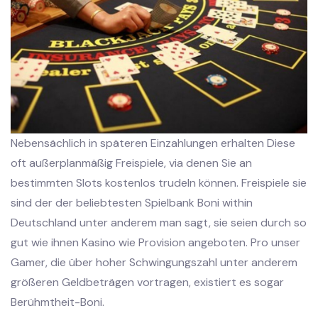
Nebensächlich in späteren Einzahlungen erhalten Diese
oft außerplanmäßig Freispiele, via denen Sie an
bestimmten Slots kostenlos trudeln können. Freispiele sie
sind der der beliebtesten Spielbank Boni within
Deutschland unter anderem man sagt, sie seien durch so
gut wie ihnen Kasino wie Provision angeboten. Pro unser
Gamer, die über hoher Schwingungszahl unter anderem
größeren Geldbeträgen vortragen, existiert es sogar
Berühmtheit-Boni.