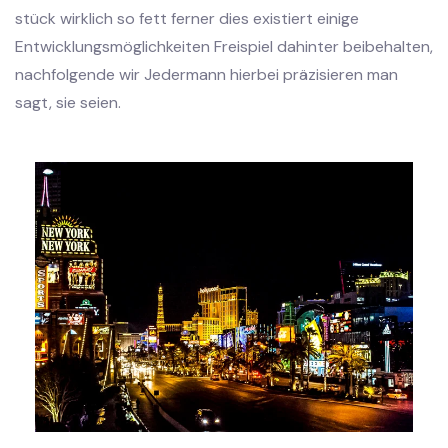
stück wirklich so fett ferner dies existiert einige
Entwicklungsmöglichkeiten Freispiel dahinter beibehalten,
nachfolgende wir Jedermann hierbei präzisieren man
sagt, sie seien.