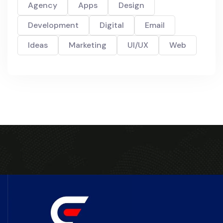
Agency
Apps
Design
Development
Digital
Email
Ideas
Marketing
UI/UX
Web