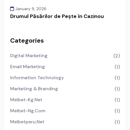
January 9, 2026
Drumul Păsărilor de Pește în Cazinou
Categories
Digital Marketing
(2)
Email Marketing
(1)
Information Technology
(1)
Marketing & Branding
(1)
Melbet-Kg.net
(1)
Melbet-Ng.com
(1)
Melbetperu.net
(1)