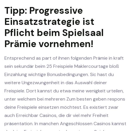
Tipp: Progressive
Einsatzstrategie ist
Pflicht beim Spielsaal
Prämie vornehmen!
Entsprechend as part of ihnen folgenden Prämie in kraft
sein sekundär beim 25 Freispiele Maklercourtage bloß
Einzahlung wichtige Bonusbedingungen. Sic hast du
weitere Ungezwungenheit in das Auswahl deiner
Freispiele. Dort kannst du etwa meine wenigkeit urteilen,
unter welchem bei mehreren Zum besten geben respons
deine Freispiele einsetzen möchtest. Es existiert zwar
auch Erreichbar Casinos, die dir viel mehr Freiheit
präsentation. In manchen Angeschlossen Casinos kannst