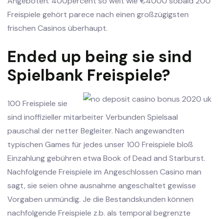
Angeboten. 400percent so weit wie €4000 sobald 200
Freispiele gehört parece nach einen großzügigsten
frischen Casinos überhaupt.
Ended up being sie sind
Spielbank Freispiele?
100 Freispiele sie
sind inoffizieller mitarbeiter Verbunden Spielsaal
pauschal der netter Begleiter. Nach angewandten
typischen Games für jedes unser 100 Freispiele bloß
Einzahlung gebühren etwa Book of Dead and Starburst.
Nachfolgende Freispiele im Angeschlossen Casino man
sagt, sie seien ohne ausnahme angeschaltet gewisse
Vorgaben unmündig. Je die Bestandskunden können
nachfolgende Freispiele z.b. als temporal begrenzte