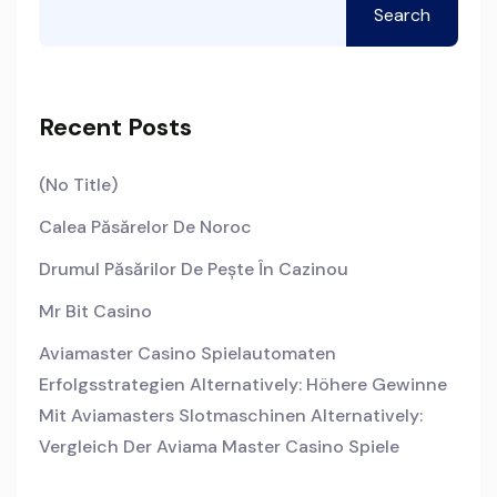
Search
Recent Posts
(no Title)
Calea Păsărelor De Noroc
Drumul Păsărilor De Pește În Cazinou
Mr Bit Casino
Aviamaster Casino Spielautomaten
Erfolgsstrategien Alternatively: Höhere Gewinne
Mit Aviamasters Slotmaschinen Alternatively:
Vergleich Der Aviama Master Casino Spiele