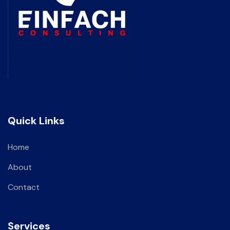
Quick Links
Home
About
Contact
Services