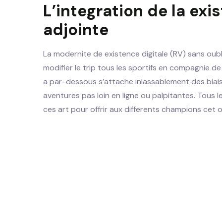
L’integration de la exi
adjointe
La modernite de existence digitale (RV) sans oubl
modifier le trip tous les sportifs en compagnie 
a par-dessous s’attache inlassablement des biai
aventures pas loin en ligne ou palpitantes. Tous l
ces art pour offrir aux differents champions cet 