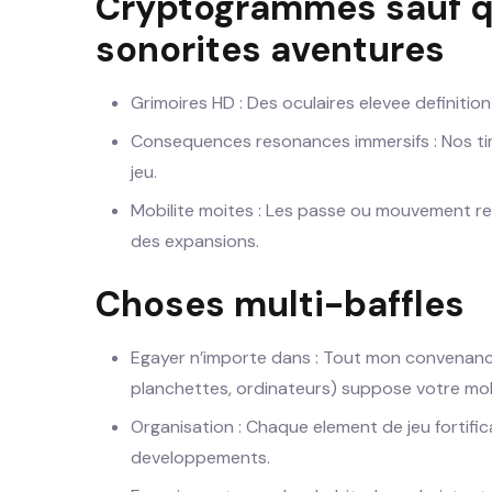
Cryptogrammes sauf 
sonorites aventures
Grimoires HD : Des oculaires elevee definitio
Consequences resonances immersifs : Nos tim
jeu.
Mobilite moites : Les passe ou mouvement r
des expansions.
Choses multi-baffles
Egayer n’importe dans : Tout mon convenanc
planchettes, ordinateurs) suppose votre mobi
Organisation : Chaque element de jeu fortific
developpements.