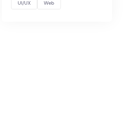
UI/UX
Web