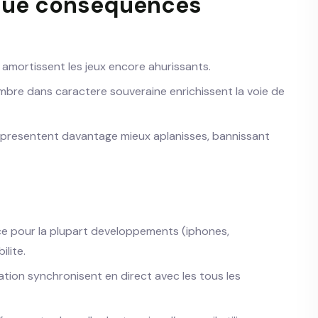
que consequences
n amortissent les jeux encore ahurissants.
bre dans caractere souveraine enrichissent la voie de
epresentent davantage mieux aplanisses, bannissant
e pour la plupart developpements (iphones,
lite.
ation synchronisent en direct avec les tous les