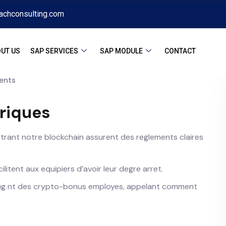
achconsulting.com
UT US
SAP SERVICES
SAP MODULE
CONTACT
ents
briques
trant notre blockchain assurent des reglements claires
litent aux equipiers d’avoir leur degre arret.
u sug nt des crypto-bonus employes, appelant comment