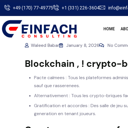
+49 (170) 77-49775
+1 (331) 226-3604
info@einf
HOME
ABO
Waleed Babar
January 8, 2026
No Comm
Blockchain , ! crypto-
Pacte calmees : Tous les plateformes adminis
sauf que rasserenees.
Alternativement : Tous les crypto-briques faci
Gratification et accordes : Des salle de je
generation en tenant joueurs.