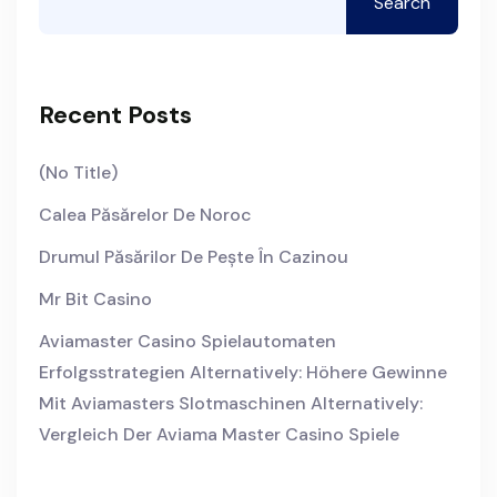
Search
Recent Posts
(no Title)
Calea Păsărelor De Noroc
Drumul Păsărilor De Pește În Cazinou
Mr Bit Casino
Aviamaster Casino Spielautomaten
Erfolgsstrategien Alternatively: Höhere Gewinne
Mit Aviamasters Slotmaschinen Alternatively:
Vergleich Der Aviama Master Casino Spiele