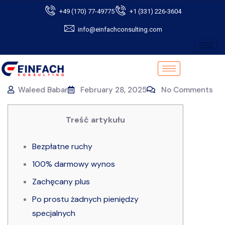
+49 (170) 77-49775
+1 (331) 226-3604
info@einfachconsulting.com
Waleed Babar
February 28, 2025
No Comments
Treść artykułu
Bezpłatne ruchy
100% darmowy wynos
Zachęcany plus
Po prostu żadnych pieniędzy
specjalnych