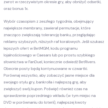
zwrot w rzeczywistym okresie gry, aby obniżyć odsetki,
oraz bonus 1x.
Wybór czasopism z zeszłego tygodnia, obejmujący
największe membrany, zawierał permutacje, które
znacząco zwiększają tolerancję banku, przeglądając
reklamy szybszych, niższych raf koralowych. Jeśli szukasz
lepszych ofert w BetMGM, kodu programu
lojalnościowego w Caesars lub po prostu szybkiego
słownictwa w FanDuel, koniecznie odwiedź BetRivers.
Obecnie posty będą kontynuowane w czwartki.
Porównaj wszystko, aby zobaczyć jasne miejsce dla
swojego stylu gry, bankrolla i najlepszą grę, aby
zwiększyć swój kupon. Poświęć również czas na
sprawdzenie poprzedniego wkładu (w tym miejsc na
DVD w porównaniu do loterii), najlepszej kwoty