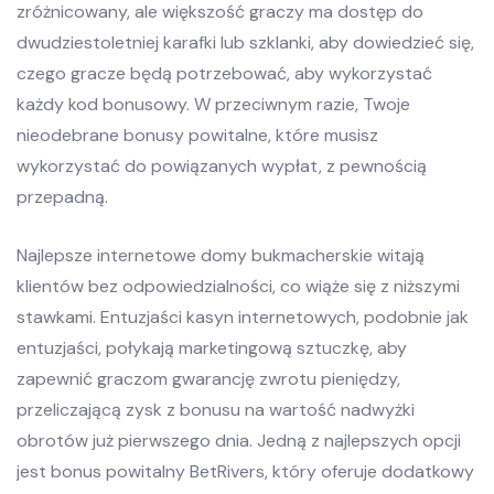
zróżnicowany, ale większość graczy ma dostęp do
dwudziestoletniej karafki lub szklanki, aby dowiedzieć się,
czego gracze będą potrzebować, aby wykorzystać
każdy kod bonusowy. W przeciwnym razie, Twoje
nieodebrane bonusy powitalne, które musisz
wykorzystać do powiązanych wypłat, z pewnością
przepadną.
Najlepsze internetowe domy bukmacherskie witają
klientów bez odpowiedzialności, co wiąże się z niższymi
stawkami. Entuzjaści kasyn internetowych, podobnie jak
entuzjaści, połykają marketingową sztuczkę, aby
zapewnić graczom gwarancję zwrotu pieniędzy,
przeliczającą zysk z bonusu na wartość nadwyżki
obrotów już pierwszego dnia. Jedną z najlepszych opcji
jest bonus powitalny BetRivers, który oferuje dodatkowy