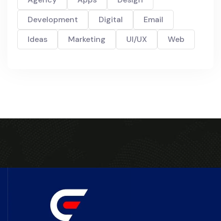
Development
Digital
Email
Ideas
Marketing
UI/UX
Web