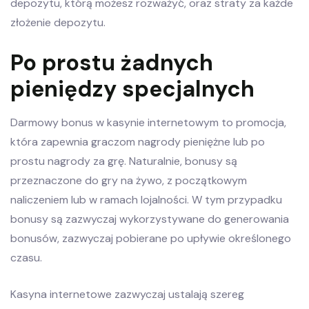
depozytu, którą możesz rozważyć, oraz straty za każde
złożenie depozytu.
Po prostu żadnych
pieniędzy specjalnych
Darmowy bonus w kasynie internetowym to promocja,
która zapewnia graczom nagrody pieniężne lub po
prostu nagrody za grę. Naturalnie, bonusy są
przeznaczone do gry na żywo, z początkowym
naliczeniem lub w ramach lojalności. W tym przypadku
bonusy są zazwyczaj wykorzystywane do generowania
bonusów, zazwyczaj pobierane po upływie określonego
czasu.
Kasyna internetowe zazwyczaj ustalają szereg