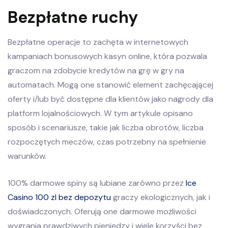
Bezpłatne ruchy
Bezpłatne operacje to zachęta w internetowych
kampaniach bonusowych kasyn online, która pozwala
graczom na zdobycie kredytów na grę w gry na
automatach. Mogą one stanowić element zachęcającej
oferty i/lub być dostępne dla klientów jako nagrody dla
platform lojalnościowych. W tym artykule opisano
sposób i scenariusze, takie jak liczba obrotów, liczba
rozpoczętych meczów, czas potrzebny na spełnienie
warunków.
100% darmowe spiny są lubiane zarówno przez
Ice
Casino 100 zl bez depozytu
graczy ekologicznych, jak i
doświadczonych. Oferują one darmowe możliwości
wygrania prawdziwych pieniędzy i wiele korzyści bez