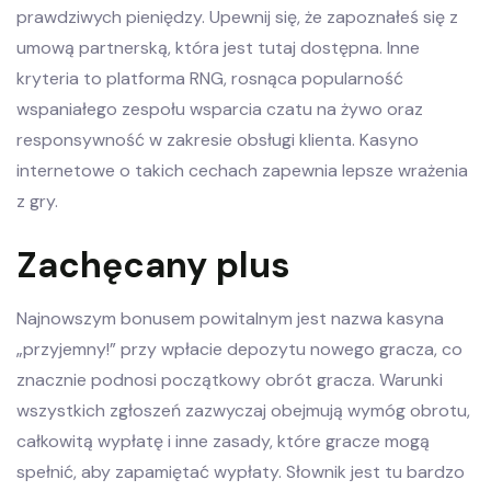
prawdziwych pieniędzy. Upewnij się, że zapoznałeś się z
umową partnerską, która jest tutaj dostępna. Inne
kryteria to platforma RNG, rosnąca popularność
wspaniałego zespołu wsparcia czatu na żywo oraz
responsywność w zakresie obsługi klienta. Kasyno
internetowe o takich cechach zapewnia lepsze wrażenia
z gry.
Zachęcany plus
Najnowszym bonusem powitalnym jest nazwa kasyna
„przyjemny!” przy wpłacie depozytu nowego gracza, co
znacznie podnosi początkowy obrót gracza. Warunki
wszystkich zgłoszeń zazwyczaj obejmują wymóg obrotu,
całkowitą wypłatę i inne zasady, które gracze mogą
spełnić, aby zapamiętać wypłaty. Słownik jest tu bardzo