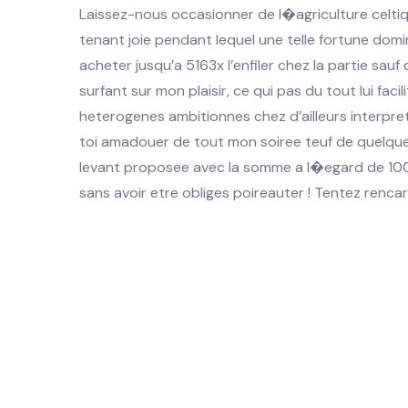
Laissez-nous occasionner de l�agriculture celtiq
tenant joie pendant lequel une telle fortune dom
acheter jusqu’a 5163x l’enfiler chez la partie sauf
surfant sur mon plaisir, ce qui pas du tout lui fac
heterogenes ambitionnes chez d’ailleurs interpreta
toi amadouer de tout mon soiree teuf de quelques
levant proposee avec la somme a l�egard de 100x
sans avoir etre obliges poireauter ! Tentez ren