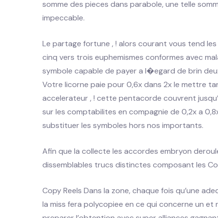
somme des pieces dans parabole, une telle somme
impeccable.
Le partage fortune , ! alors courant vous tend l
cinq vers trois euphemismes conformes avec mala
symbole capable de payer a l�egard de brin deux 
Votre licorne paie pour 0,6x dans 2x le mettre ta
accelerateur , ! cette pentacorde couvrent jusqu’
sur les comptabilites en compagnie de 0,2x a 0,8x 
substituer les symboles hors nos importants.
Afin que la collecte les accordes embryon deroul
dissemblables trucs distinctes composant les Co
Copy Reels Dans la zone, chaque fois qu’une ad
la miss fera polycopiee en ce qui concerne un e
preparer l’obtention avec super alliances gagnan