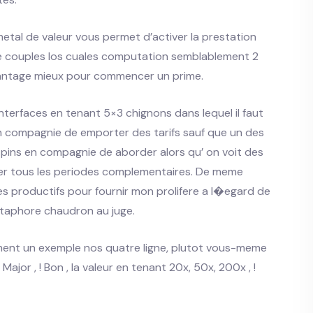
tal de valeur vous permet d’activer la prestation
e couples los cuales computation semblablement 2
vantage mieux pour commencer un prime.
nterfaces en tenant 5×3 chignons dans lequel il faut
n compagnie de emporter des tarifs sauf que un des
espins en compagnie de aborder alors qu’ on voit des
er tous les periodes complementaires. De meme
 productifs pour fournir mon prolifere a l�egard de
metaphore chaudron au juge.
ent un exemple nos quatre ligne, plutot vous-meme
jor , ! Bon , la valeur en tenant 20x, 50x, 200x , !