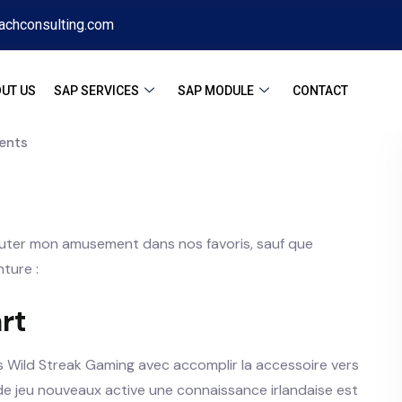
achconsulting.com
UT US
SAP SERVICES
SAP MODULE
CONTACT
ents
jouter mon amusement dans nos favoris, sauf que
ture :
rt
is Wild Streak Gaming avec accomplir la accessoire vers
e de jeu nouveaux active une connaissance irlandaise est