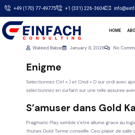
+49 (170) 77-49775
+1 (331) 226-3604
info@einf
HOME
ABO
Waleed Babar
January 8, 2026
No Comm
Enigme
Selectionnez Ctrl + ) et Cmd + D sur ordi avec a
selectionnez en surfant sur une telle assuree aven
S’amuser dans Gold Ka
Pragmatic Play semble s’etre allume grace au log
thunes Gold Terme conseille. Ceci plaisir de sall