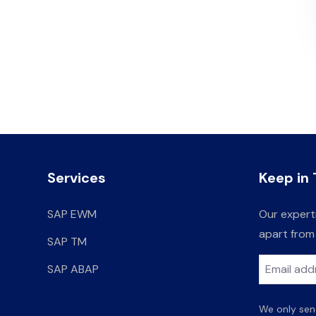
Services
Keep in
SAP EWM
Our experti
apart from
SAP TM
SAP ABAP
This
We only send