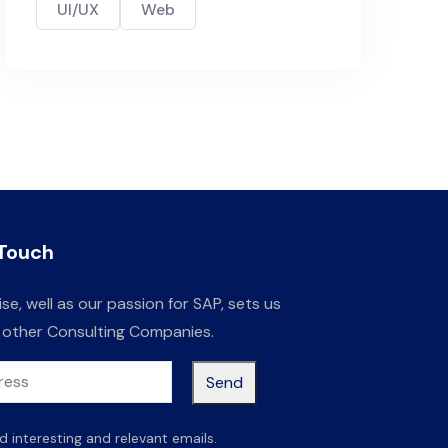
UI/UX
Web
 Touch
se, well as our passion for SAP, sets us
 other Consulting Companies.
Send
 interesting and relevant emails.