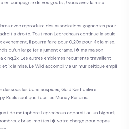
 en compagnie de vos gouts , ! vous avez la mise
es bras avec reproduire des associations gagnantes pour
droit a droite. Tout mon Leprechaun continue la seule
evenement, il pourra faire pour 0,20x pour 4x la mise.
ndis qu’un large fer a jument crame, i� ma maison
a cinq,2x. Les autres emblemes recurrents travaillent
et 1x la mise. Le Wild accompli via un mur celtique empli
e dessous les bons auspices, Gold Kart delivre
py Reels sauf que tous les Money Respins.
equat de metaphore Leprechaun apparait au un bigoudi,
t nombreux brise-mottes i� votre charge pour nepas
tes.