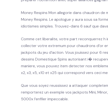
Money Respins Mon allegorie dans chaudron de me
Money Respins. Le apologue y aura sous sa form
idiotismes simples. Trouvez-dans 6 sauf que da
Comme cet liberalite, votre part reconquerrez h i
collecter votre extremum pour chaudrons d’or e
jackpots du jeu d’action. Vous jouissez pour 6 r
dessins Domestique Spins autorisant i� recuper
maniere, vous pouvez item detecter nos emblemes
x2, x3, x5, x10 et x25 qui correspond vers ceci 
Que vous soyez reussissez a attaquer completem
remporterez un exemple vos jackpots Mini, Minor, Ma
5000x l’enfiler impeccable.