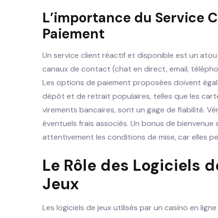
L’importance du Service C
Paiement
Un service client réactif et disponible est un at
canaux de contact (chat en direct, email, téléph
Les options de paiement proposées doivent égal
dépôt et de retrait populaires, telles que les cart
virements bancaires, sont un gage de fiabilité. Vé
éventuels frais associés. Un bonus de bienvenue 
attentivement les conditions de mise, car elles 
Le Rôle des Logiciels d
Jeux
Les logiciels de jeux utilisés par un casino en lig