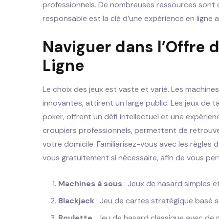
professionnels. De nombreuses ressources sont dis
responsable est la clé d’une expérience en ligne 
Naviguer dans l’Offre 
Ligne
Le choix des jeux est vaste et varié. Les machines
innovantes, attirent un large public. Les jeux de tab
poker, offrent un défi intellectuel et une expérie
croupiers professionnels, permettent de retrouve
votre domicile. Familiarisez-vous avec les règles
vous gratuitement si nécessaire, afin de vous pe
Machines à sous
: Jeux de hasard simples et
Blackjack
: Jeu de cartes stratégique basé su
Roulette
: Jeu de hasard classique avec de m