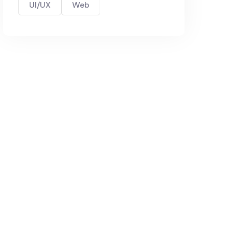
UI/UX
Web