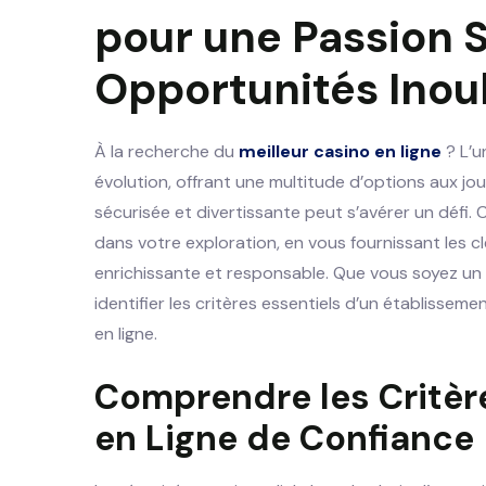
pour une Passion S
Opportunités Inoub
À la recherche du
meilleur casino en ligne
? L’u
évolution, offrant une multitude d’options aux jou
sécurisée et divertissante peut s’avérer un déf
dans votre exploration, en vous fournissant les cl
enrichissante et responsable. Que vous soyez u
identifier les critères essentiels d’un établisseme
en ligne.
Comprendre les Critèr
en Ligne de Confiance