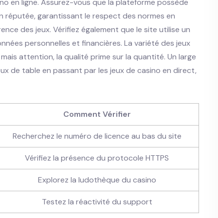
sino en ligne. Assurez-vous que la plateforme possède
on réputée, garantissant le respect des normes en
nce des jeux. Vérifiez également que le site utilise un
nnées personnelles et financières. La variété des jeux
is attention, la qualité prime sur la quantité. Un large
eux de table en passant par les jeux de casino en direct,
Comment Vérifier
Recherchez le numéro de licence au bas du site
Vérifiez la présence du protocole HTTPS
Explorez la ludothèque du casino
Testez la réactivité du support