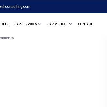
achconsulting.com
UT US
SAP SERVICES
SAP MODULE
CONTACT
omments