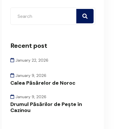
Recent post
January 22, 2026
January 9, 2026
Calea Păsărelor de Noroc
January 9, 2026
Drumul Păsărilor de Pește în
Cazinou