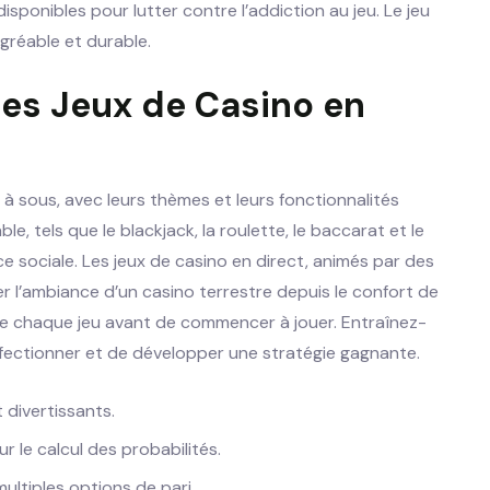
ponibles pour lutter contre l’addiction au jeu. Le jeu
agréable et durable.
des Jeux de Casino en
 à sous, avec leurs thèmes et leurs fonctionnalités
le, tels que le blackjack, la roulette, le baccarat et le
nce sociale. Les jeux de casino en direct, animés par des
r l’ambiance d’un casino terrestre depuis le confort de
 de chaque jeu avant de commencer à jouer. Entraînez-
rfectionner et de développer une stratégie gagnante.
 divertissants.
r le calcul des probabilités.
ultiples options de pari.