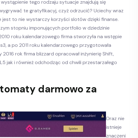
 wystąpienie tego rodzaju sytuacje znajdują się
wygrywać te gratyfikacyj, czyż odrzucić? Uciechy wraz
 jest to nie wystarczy korzyści slotów dzięki finanse.
szym stopniu imponujących portfolio w dziedzinie
o 2010 roku kalendarzowego firma stworzyła na wstępie
ts3, a po 2011 roku kalendarzowego przygotowała
2016 rok firma blizzard opracował inżynierię Shift,
L5 jak i również odchodząc od chwili przestarzałego
automaty darmowo za
Oraz nie
istnieje
znaczeni