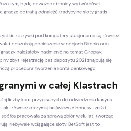
. Poza tym, będą poważne stronicy wytwórców i
 gracze potrafią odnaleźć tradycyjne sloty gratis
ystkie rozrywki pod komputery stacjonarne są również
alut odszukają pocieszenie w opcjach Bitcoin oraz
h graczy należałoby nadmienić na temat Giropay.
spiny zbyt rejestrację bez depozytu 2021 znajdują się
ończą procedura tworzenia konta bankowego.
ranymi w całej Klastrach
żej liczby kont przypisanych do odwiedzenia kasyna
jak i również otrzymuj najświeższe bonusy i zniżki
ę spółka pracowała za sprawą zbiór wielu lat, tworząc
ują niebywale wciągające sloty. BetSoft jest to