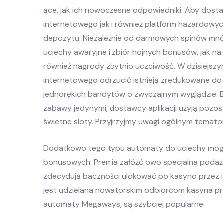
ące, jak ich nowoczesne odpowiedniki. Aby dost
internetowego jak i również platform hazardow
depozytu. Niezależnie od darmowych spinów mnó
uciechy awaryjne i zbiór hojnych bonusów, jak na
również nagrody zbytnio uczciwość. W dzisiejsz
internetowego odrzucić istnieją zredukowane d
jednorękich bandytów o zwyczajnym wyglądzie. B
zabawy jedynymi, dostawcy aplikacji użyją pozos
świetne sloty. Przyjrzyjmy uwagi ogólnym tema
Dodatkowo tego typu automaty do uciechy mogą
bonusowych. Premia załóżć owo specjalna podaż,
zdecydują baczności ulokować po kasyno przez in
jest udzielana nowatorskim odbiorcom kasyna prze
automaty Megaways, są szybciej popularne.