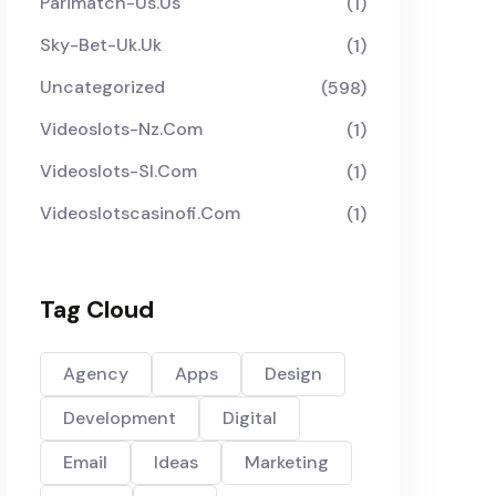
Parimatch-Us.us
(1)
Sky-Bet-Uk.uk
(1)
Uncategorized
(598)
Videoslots-Nz.com
(1)
Videoslots-Sl.com
(1)
Videoslotscasinofi.com
(1)
Tag Cloud
Agency
Apps
Design
Development
Digital
Email
Ideas
Marketing