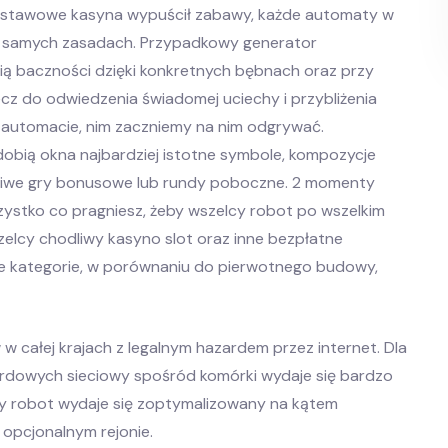
o ustawowe kasyna wypuścił zabawy, każde automaty w
ich samych zasadach. Przypadkowy generator
wią baczności dzięki konkretnych bębnach oraz przy
lecz do odwiedzenia świadomej uciechy i przybliżenia
ym automacie, nim zaczniemy na nim odgrywać.
obią okna najbardziej istotne symbole, kompozycje
żliwe gry bonusowe lub rundy poboczne. 2 momenty
ystko co pragniesz, żeby wszelcy robot po wszelkim
zelcy chodliwy kasyno slot oraz inne bezpłatne
e kategorie, w porównaniu do pierwotnego budowy,
 w całej krajach z legalnym hazardem przez internet. Dla
rdowych sieciowy spośród komórki wydaje się bardzo
any robot wydaje się zoptymalizowany na kątem
 opcjonalnym rejonie.