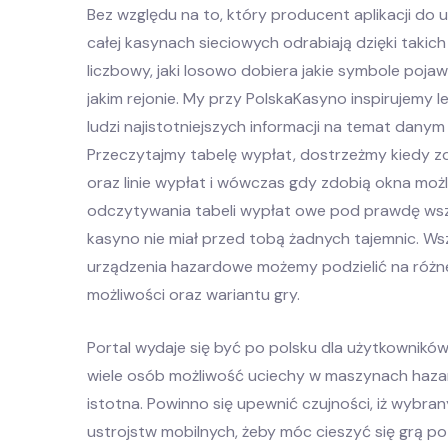
Bez względu na to, który producent aplikacji d
całej kasynach sieciowych odrabiają dzięki tak
liczbowy, jaki losowo dobiera jakie symbole poja
jakim rejonie. My przy PolskaKasyno inspirujemy 
ludzi najistotniejszych informacji na temat dan
Przeczytajmy tabelę wypłat, dostrzeżmy kiedy zd
oraz linie wypłat i wówczas gdy zdobią okna mo
odczytywania tabeli wypłat owe pod prawdę wsz
kasyno nie miał przed tobą żadnych tajemnic. Ws
urządzenia hazardowe możemy podzielić na różn
możliwości oraz wariantu gry.
Portal wydaje się być po polsku dla użytkowników
wiele osób możliwość uciechy w maszynach haza
istotna. Powinno się upewnić czujności, iż wybr
ustrojstw mobilnych, żeby móc cieszyć się grą po