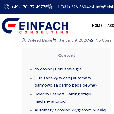
+49 (170) 77-49775
+1 (331) 226-3604
info@einf
HOME
ABO
Waleed Babar
January 9, 2026
No Comm
Content
Nv casino | Bonusowa gra
⃣ Lub zabawy w całej automaty
darmowo za darmo będą pewne?
Uciechy BetSoft Gaming dzięki
machiny android
Automaty spośród Wygranymi w całej