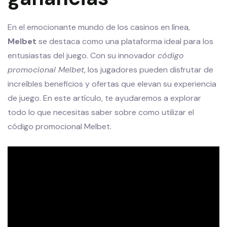
En el emocionante mundo de los casinos en línea,
Melbet
se destaca como una plataforma ideal para los
entusiastas del juego. Con su innovador
código
promocional Melbet
, los jugadores pueden disfrutar de
increíbles beneficios y ofertas que elevan su experiencia
de juego. En este artículo, te ayudaremos a explorar
todo lo que necesitas saber sobre como utilizar el
código promocional Melbet.