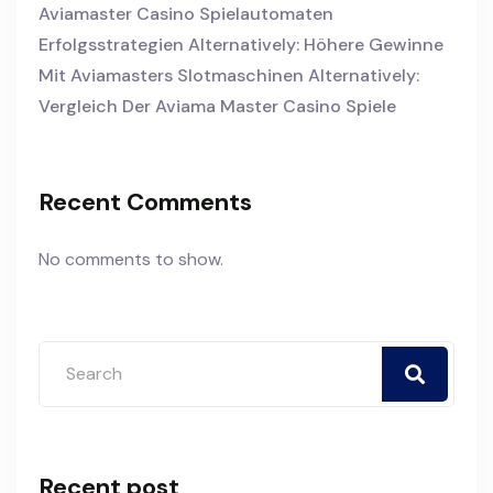
Aviamaster Casino Spielautomaten
Erfolgsstrategien Alternatively: Höhere Gewinne
Mit Aviamasters Slotmaschinen Alternatively:
Vergleich Der Aviama Master Casino Spiele
Recent Comments
No comments to show.
Recent post