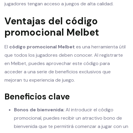
jugadores tengan acceso a juegos de alta calidad.
Ventajas del código
promocional Melbet
El
código promocional Melbet
es una herramienta útil
que todos los jugadores deben conocer. Al registrarte
en Melbet, puedes aprovechar este código para
acceder a una serie de beneficios exclusivos que
mejoran tu experiencia de juego.
Beneficios clave
Bonos de bienvenida:
Al introducir el código
promocional, puedes recibir un atractivo bono de
bienvenida que te permitirá comenzar a jugar con un