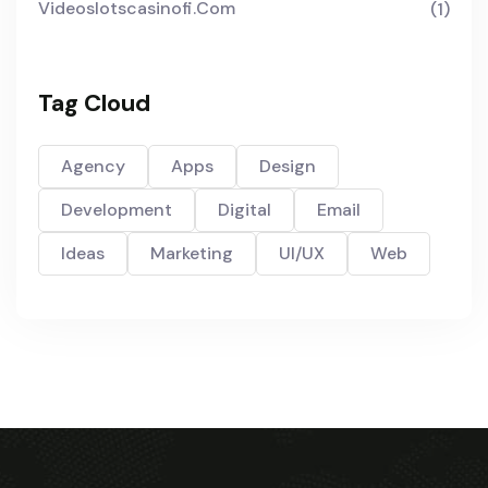
Videoslotscasinofi.com
(1)
Tag Cloud
Agency
Apps
Design
Development
Digital
Email
Ideas
Marketing
UI/UX
Web