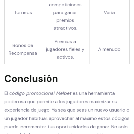
competiciones
Torneos
para ganar
Varía
premios
atractivos.
Premios a
Bonos de
jugadores fieles y
A menudo
Recompensa
activos.
Conclusión
El
código promocional Melbet
es una herramienta
poderosa que permite a los jugadores maximizar su
experiencia de juego. Ya sea que seas un nuevo usuario o
un jugador habitual, aprovechar al máximo estos códigos
puede incrementar tus oportunidades de ganar. No solo