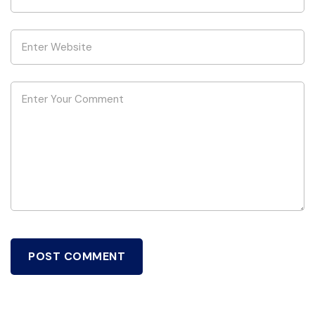
POST COMMENT