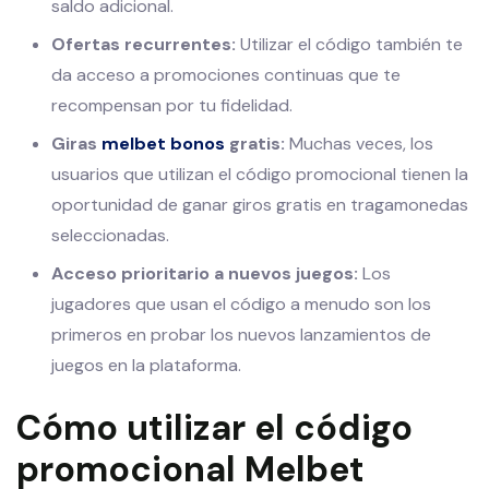
saldo adicional.
Ofertas recurrentes:
Utilizar el código también te
da acceso a promociones continuas que te
recompensan por tu fidelidad.
Giras
melbet bonos
gratis:
Muchas veces, los
usuarios que utilizan el código promocional tienen la
oportunidad de ganar giros gratis en tragamonedas
seleccionadas.
Acceso prioritario a nuevos juegos:
Los
jugadores que usan el código a menudo son los
primeros en probar los nuevos lanzamientos de
juegos en la plataforma.
Cómo utilizar el código
promocional Melbet