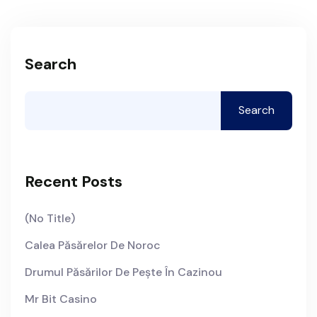
Search
Search
Recent Posts
(no Title)
Calea Păsărelor De Noroc
Drumul Păsărilor De Pește În Cazinou
Mr Bit Casino