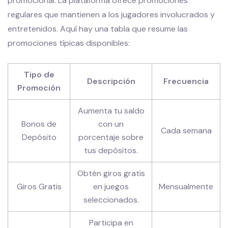
promocional. La plataforma ofrece promociones
regulares que mantienen a los jugadores involucrados y
entretenidos. Aquí hay una tabla que resume las
promociones típicas disponibles:
Tipo de
Descripción
Frecuencia
Promoción
Aumenta tu saldo
Bonos de
con un
Cada semana
Depósito
porcentaje sobre
tus depósitos.
Obtén giros gratis
Giros Gratis
en juegos
Mensualmente
seleccionados.
Participa en