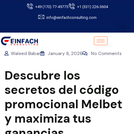
+49 (170) 77-49775
+1 (331) 226-3604
info@einfachconsulting.com
Waleed Babar
January 8, 2026
No Comments
Descubre los
secretos del código
promocional Melbet
y maximiza tus
ganancias