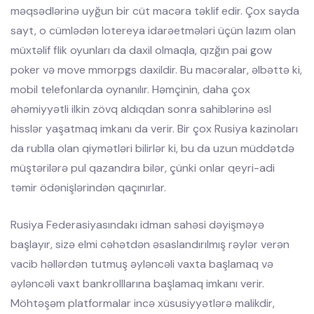
məqsədlərinə uyğun bir cüt macəra təklif edir. Çox sayda
sayt, o cümlədən lotereya idarəetmələri üçün lazım olan
müxtəlif flik oyunları da daxil olmaqla, qızğın pai gow
poker və move mmorpgs daxildir. Bu macəralar, əlbəttə ki,
mobil telefonlarda oynanılır. Həmçinin, daha çox
əhəmiyyətli ilkin zövq aldıqdan sonra sahiblərinə əsl
hisslər yaşatmaq imkanı da verir. Bir çox Rusiya kazinoları
da rublla olan qiymətləri bilirlər ki, bu da uzun müddətdə
müştərilərə pul qazandıra bilər, çünki onlar qeyri-adi
təmir ödənişlərindən qaçınırlar.
Rusiya Federasiyasındakı idman sahəsi dəyişməyə
başlayır, sizə elmi cəhətdən əsaslandırılmış rəylər verən
vacib həllərdən tutmuş əyləncəli vaxta başlamaq və
əyləncəli vaxt bankrolllarına başlamaq imkanı verir.
Möhtəşəm platformalar incə xüsusiyyətlərə malikdir,