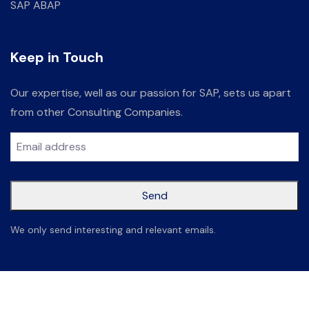
SAP ABAP
Keep in Touch
Our expertise, well as our passion for SAP, sets us apart
from other Consulting Companies.
Send
This
We only send interesting and relevant emails.
field
should
be left
Einfach Consulting @ 2023. All Rights Reserved.
blank