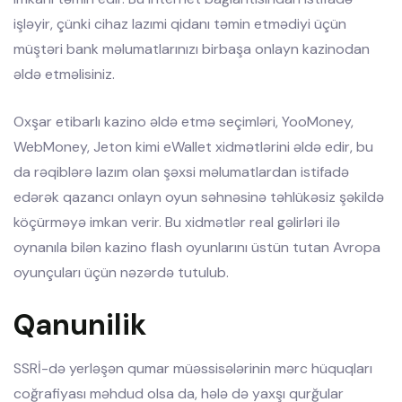
işləyir, çünki cihaz lazımi qidanı təmin etmədiyi üçün
müştəri bank məlumatlarınızı birbaşa onlayn kazinodan
əldə etməlisiniz.
Oxşar etibarlı kazino əldə etmə seçimləri, YooMoney,
WebMoney, Jeton kimi eWallet xidmətlərini əldə edir, bu
da rəqiblərə lazım olan şəxsi məlumatlardan istifadə
edərək qazancı onlayn oyun səhnəsinə təhlükəsiz şəkildə
köçürməyə imkan verir. Bu xidmətlər real gəlirləri ilə
oynanıla bilən kazino flash oyunlarını üstün tutan Avropa
oyunçuları üçün nəzərdə tutulub.
Qanunilik
SSRİ-də yerləşən qumar müəssisələrinin mərc hüquqları
coğrafiyası məhdud olsa da, hələ də yaxşı qurğular