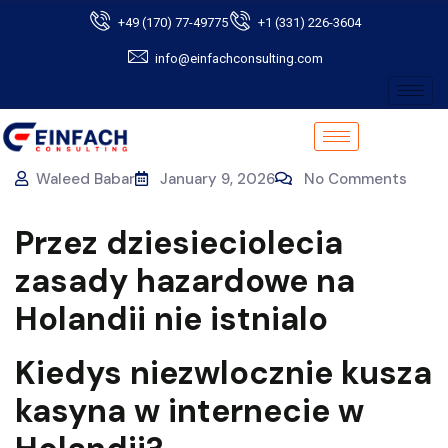
+49 (170) 77-49775
+1 (331) 226-3604
info@einfachconsulting.com
Waleed Babar
January 9, 2026
No Comments
Przez dziesieciolecia
zasady hazardowe na
Holandii nie istnialo
Kiedys niezwlocznie kusza
kasyna w internecie w