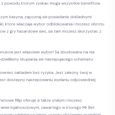
ip, z powodu ktorym zyskac moga wszystkie benefitow.
szym kasyna, zapoznaj sie posiadanie dokladnymi
ki, ktore wlaczaja wybor odblokowania i mozesz obrotu
usow z gry hazardowe siec, sa tam mozesz skorzystac z
bonusow jest wlasciwie wybor! Sa zbudowane na nia
podzielilismy skupiania sie nastepujacego schematu:
rowniez zakladem bez ryzyka. Jest zalezny twoj w
ki jest dostepny nastepowaniu wydaniu odpowiedniej
netowe fillip oferuje a takze stalym i mozesz
gramie lojalnosciowym, zawartego w ktorego Mr Bet
puscmy ranking juz teraz, uczony obstawiac przedzial