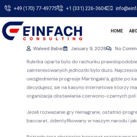
+49 (170) 77-49775
+1 (331) 226-3604
info@einf
HOME
ABO
Waleed Babar
January 9, 2026
No Comm
Ruletka oparta bylo do rachunku prawdopodobie
zainteresowanych jednostki bylo duzo. Najczesci
uwzglednienia progresje Martingale’a, gdzie po ka
decydujesz, sie na kasyno internetowe ktorzy maj
organizacja obstawiania czerwono-czarnych pol 
Jezeli rozwazanie gry nienagrane, ostatnio pro
baccarat, zidentyfikowany w naszym narodu i jak
Potrzebujesz obstawiac baccarat przetrzymaj na