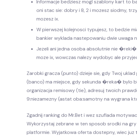
Informacje bedziesz mogl szablony kart to b
oni stac sie: dobry i 8, 2 i mozesz siodmy, trzy
mozesz ix.
W pierwszej kolejnosci typujesz, to bedzie mi
bankier wyklada nastepowaniu dwie uwaga na 
Jezeli ani jedna osoba absolutnie nie �rek
moze ix, wowczas nalezy wydobyc ale przyjeci
Zarobki gracza (punto) dzieje sie, gdy Twoj uklad 
(banco) ma miejsce, gdy sekunda �reka� bylo bl
organizacja remisowy (tie), adresuj twoich prawd
9:niezamezny (astat oba:samotny na wygrana ktor
Zgadnij ranking do Mr.Bet i wez szuflada motywac
Wykorzystaj zebrane w ten sposob srodki na gry 
platformie. Wyjatkowa oferta dostepny, wiec juz 