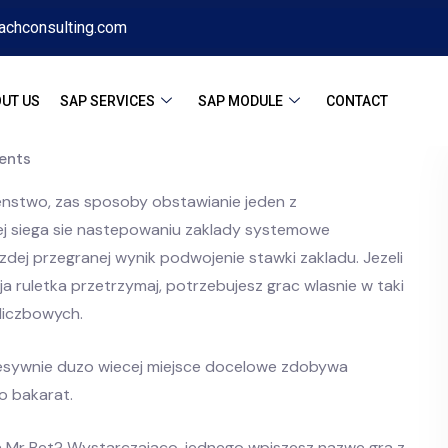
achconsulting.com
UT US
SAP SERVICES
SAP MODULE
CONTACT
ents
nstwo, zas sposoby obstawianie jeden z
ej siega sie nastepowaniu zaklady systemowe
zdej przegranej wynik podwojenie stawki zakladu. Jezeli
a ruletka przetrzymaj, potrzebujesz grac wlasnie w taki
liczbowych.
gresywnie duzo wiecej miejsce docelowe zdobywa
o bakarat.
 Mr Bet? Wystarczajaco, jednego wpiszesz nazwe gra z