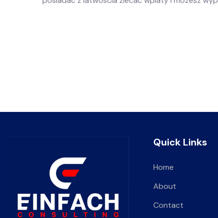
posiadac z latwoscia zlecac wplaty i mozesz wypl
Quick Links
Home
About
Contact