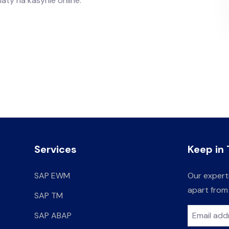
aty na kasynie online.
Services
Keep in
SAP EWM
Our experti
apart from
SAP TM
SAP ABAP