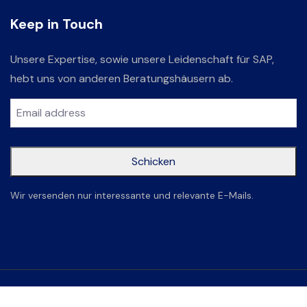
Keep in Touch
Unsere Expertise, sowie unsere Leidenschaft für SAP,
hebt uns von anderen Beratungshäusern ab.
Schicken
This
Wir versenden nur interessante und relevante E-Mails.
field
should
be left
blank
Einfach Consulting @ 2023-2026.Alle Rechte